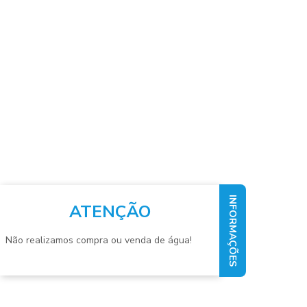
ESTAÇÃO DE TRATAMENTO DE ÁGUAS RESIDUAIS
INDUSTRIAIS
ESTAÇÃO DE TRATAMENTO DE EFLUENTE
INDUSTRIAL
ESTAÇÃO DE TRATAMENTO DE EFLUENTES
ESTAÇÃO DE TRATAMENTO DE EFLUENTES ETE
INFORMAÇÕES
ATENÇÃO
ESTAÇÃO DE TRATAMENTO DE EFLUENTES FISICO
Não realizamos compra ou venda de água!
QUIMICO
ESTAÇÃO DE TRATAMENTO DE EFLUENTES
FRIGORIFICOS