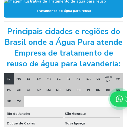
Tratamento de água para reuso
Principais cidades e regiões do
Brasil onde a Água Pura atende
Empresa de tratamento de
reuso de água para lavanderia:
GO e
RJ
MG
ES
SP
PR
SC
RS
PE
BA
CE
AM
DF
PA
AC
AL
AP
MA
MT
MS
PB
PI
RN
RO
RR
C
SE
TO
Rio de Janeiro
São Gonçalo
Duque de Caxias
Nova Iguaçu